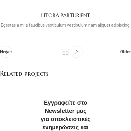
LITORA PARTURIENT
Egestas a mi a faucibus vestibulum vestibulum nam aliquet adipiscing.
Newer
Older
Related projects
A lacus bibendum pulvinar
Furniture
Εγγραφείτε στο
Newsletter μας
για αποκλειστικές
ενημερώσεις και