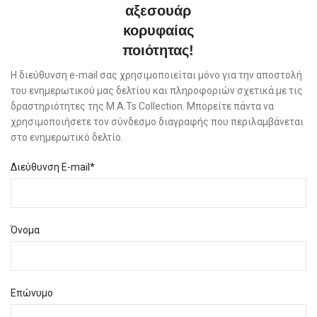
αξεσουάρ
κορυφαίας
ποιότητας!
Η διεύθυνση e-mail σας χρησιμοποιείται μόνο για την αποστολή
του ενημερωτικού μας δελτίου και πληροφοριών σχετικά με τις
δραστηριότητες της M.A.Ts Collection. Μπορείτε πάντα να
χρησιμοποιήσετε τον σύνδεσμο διαγραφής που περιλαμβάνεται
στο ενημερωτικό δελτίο.
Διεύθυνση E-mail*
Όνομα
Επώνυμο