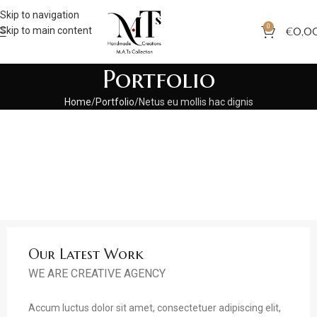
Skip to navigation
0
Skip to main content
€
0,0
Portfolio
Home
Portfolio
Netus eu mollis hac dignis
Our Latest Work
WE ARE CREATIVE AGENCY
Accum luctus dolor sit amet, consectetuer adipiscing elit,