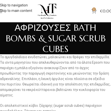
Skip to navigation
0
Skip to main content
€
0,0
ΑΦΡΙΖΟΥΣΕΣ BATH
BOMBS & SUGAR SCRUB
CUBES
Το αμυγδαλέλαιο ενυδατώνει, μαλακώνει και θρέφει την επιδερμίδα.
Τα ιόντα μαγνησίου που απελευθερώνονται από τα άλατα Epsom που
περιέχει η μπάλα οξυγόνου ανακουφίζουν από το άγχος
προωθώντας την παραγωγή σεροτονίνης και μειώνοντας την δράση
αδρεναλίνης. Επιπλέον, η λευκή άργιλος είναι πλούσια σε οξείδιο
του πυριτίου. Θεωρείται ιδανική για την απολέπιση της επιδερμίδας,
απομακρύνει τα νεκρά κύτταρα και βελτιώνει την κυκλοφορία του
αίματος.
Οι απολεπιστικοί κύβοι ζάχαρης (sugar scrub cubes) περιέχουν