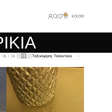
0
€
0,00
ΙΚΙΑ
18
24