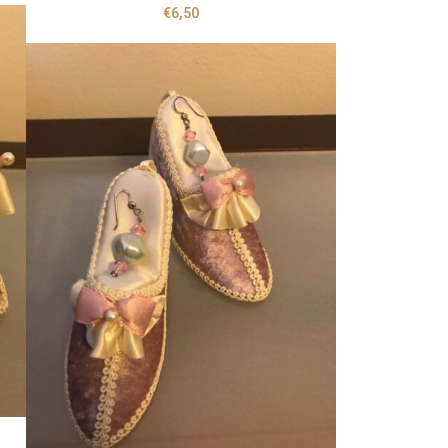
€
6,50