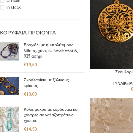
On sale
In stock
ΚΟΡΥΦΑΊΑ ΠΡΟΪΌΝΤΑ
Βραχιόλι με ημιπολύτιμους
λίθους, χάντρες Swarovski &
925 ασήμι
€
19,50
Σκουλαρί
Σκουλαρίκια με ξύλινους
ΓΥΝΑΙΚΕΙΑ
κρίκους
€
€
10,00
Κολιέ μακρύ με κορδονάκι και
χάντρες σε γαλαζοπράσινο
χρώμα.
€
14,50