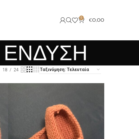
0
€
0,00
- ΕΝΔΥΣΗ
18
24