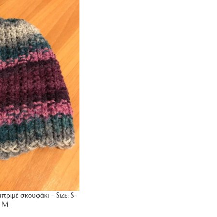
πριμέ σκουφάκι – Size: S-
M