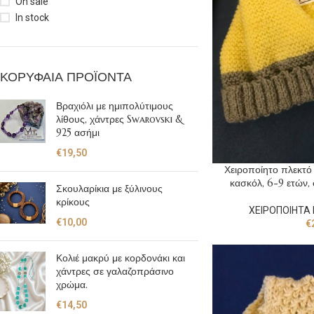
On sale
In stock
ΚΟΡΥΦΑΊΑ ΠΡΟΪΌΝΤΑ
Βραχιόλι με ημιπολύτιμους
λίθους, χάντρες Swarovski &
925 ασήμι
€
19,50
Χειροποίητο πλεκτό 
κασκόλ, 6-9 ετών, 
Σκουλαρίκια με ξύλινους
κρίκους
ΧΕΙΡΟΠΟΙΗΤΑ 
€
10,00
€
Κολιέ μακρύ με κορδονάκι και
χάντρες σε γαλαζοπράσινο
χρώμα.
€
14,50