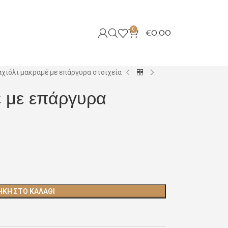
0
€
0,00
χιόλι μακραμέ με επάργυρα στοιχεία
έ με επάργυρα
ΚΗ ΣΤΟ ΚΑΛΆΘΙ