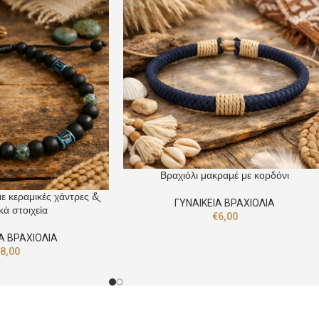
Βραχιόλι μακραμέ με κορδόνι
με κεραμικές χάντρες &
ΓΥΝΑΙΚΕΙΑ ΒΡΑΧΙΟΛΙΑ
κά στοιχεία
€
6,00
Α ΒΡΑΧΙΟΛΙΑ
€
8,00