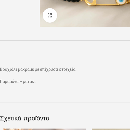
Click to enlarge
Βραχιόλι μακραμέ με επίχρυσα στοιχεία
Παραμάνα – ματάκι
Σχετικά προϊόντα