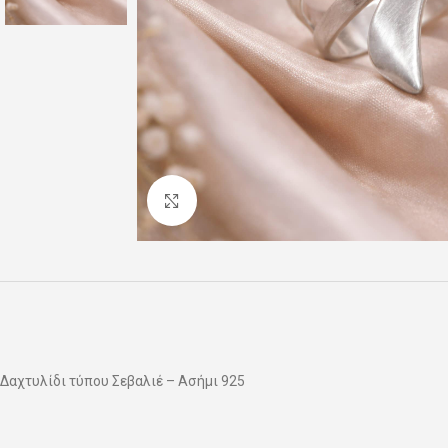
Click to enlarge
Δαχτυλίδι τύπου Σεβαλιέ – Ασήμι 925