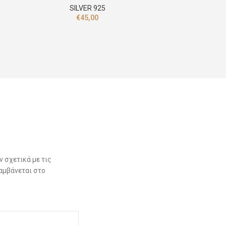
Αλυσίδα & 
SILVER 925
€
45,00
 σχετικά με τις
αμβάνεται στο