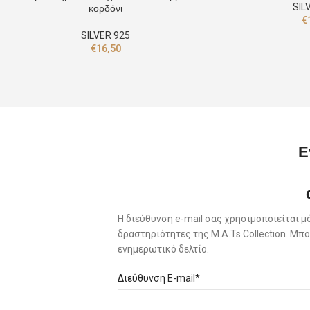
SIL
κορδόνι
€
SILVER 925
€
16,50
Ε
Η διεύθυνση e-mail σας χρησιμοποιείται μ
δραστηριότητες της M.A.Ts Collection. Μ
ενημερωτικό δελτίο.
Διεύθυνση E-mail*