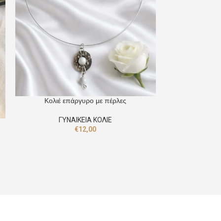
Κολιέ επάργυρο με πέρλες
ΓΥΝΑΙΚΕΙΑ ΚΟΛΙΕ
Κ
€
12,00
ΓΥΝ