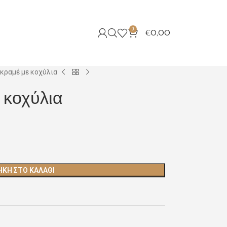
0
€
0,00
ακραμέ με κοχύλια
 κοχύλια
ΚΗ ΣΤΟ ΚΑΛΆΘΙ