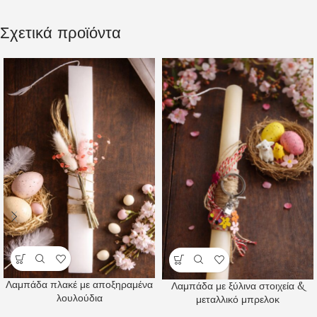
Σχετικά προϊόντα
Λαμπάδα πλακέ με αποξηραμένα
Λαμπάδα με ξύλινα στοιχεία &
λουλούδια
μεταλλικό μπρελοκ