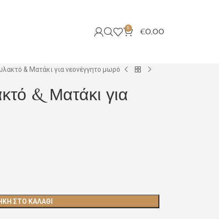
0
€
0,00
υλακτό & Ματάκι για νεονέγγητο μωρό
κτό & Ματάκι για
ΚΗ ΣΤΟ ΚΑΛΆΘΙ