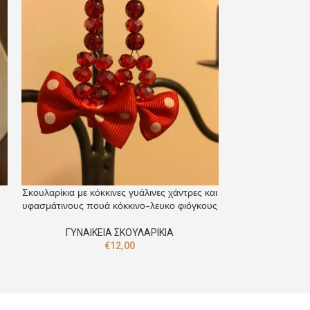
Σκουλαρίκια με κόκκινες γυάλινες χάντρες και
Σκουλαρίκια με γ
υφασμάτινους πουά κόκκινο-λευκο φιόγκους
σε 
ΓΥΝΑΙΚΕΙΑ ΣΚΟΥΛΑΡΙΚΙΑ
ΓΥΝΑΙΚ
€
12,00