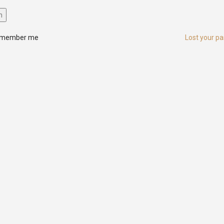
n
member me
Lost your p