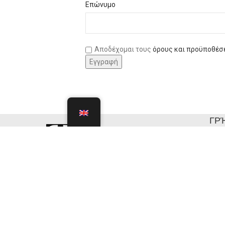
Επώνυμο
Αποδέχομαι τους
όρους και προϋποθέσ
ΓΡ
ΑΡΧ
Σχετ
Επικ
Get In Touch With Us For The Best Quality
Accessories
Veroia, Greece