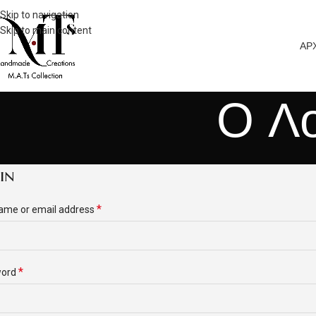
Skip to navigation
Skip to main content
ΑΡ
Ο Λ
in
*
ame or email address
*
word