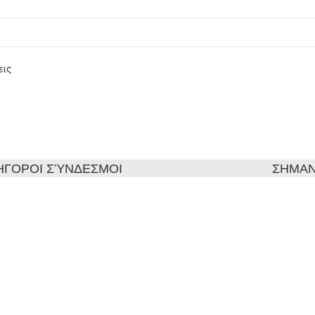
εις
ΉΓΟΡΟΙ ΣΎΝΔΕΣΜΟΙ
ΣΗΜΑΝ
ΙΚΗ
Πολιτική
ικά με εμάς
Τρόποι 
οινωνία