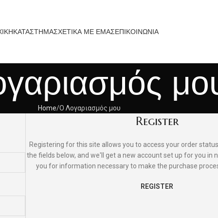
ΧΙΚΗ
ΚΑΤΑΣΤΗΜΑ
ΣΧΕΤΙΚΑ ΜΕ ΕΜΑΣ
ΕΠΙΚΟΙΝΩΝΙΑ
ογαριασμός μο
Home
Ο Λογαριασμός μου
Register
Registering for this site allows you to access your order status a
the fields below, and we'll get a new account set up for you in n
you for information necessary to make the purchase proces
REGISTER