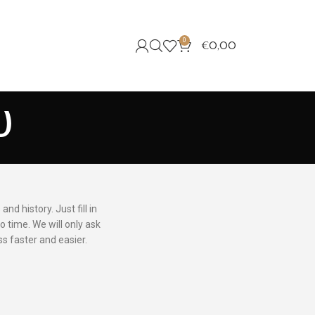
0
€
0,00
υ
nd history. Just fill in
o time. We will only ask
s faster and easier.