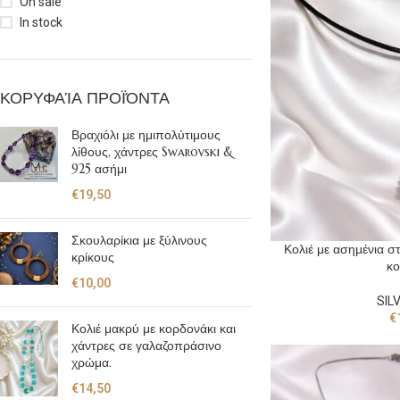
On sale
In stock
ΚΟΡΥΦΑΊΑ ΠΡΟΪΌΝΤΑ
Βραχιόλι με ημιπολύτιμους
λίθους, χάντρες Swarovski &
925 ασήμι
€
19,50
Σκουλαρίκια με ξύλινους
Κολιέ με ασημένια στ
κρίκους
κο
€
10,00
SIL
€
Κολιέ μακρύ με κορδονάκι και
χάντρες σε γαλαζοπράσινο
χρώμα.
€
14,50