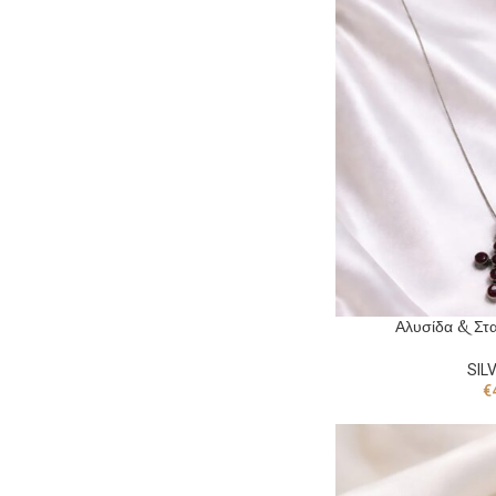
Αλυσίδα & Στα
SIL
€