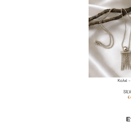
Κολιέ 
SIL
€
Ε