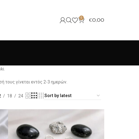
0
€
0,00
ki.
 τους γίνεται εντός 2-3 ημερών.
2
18
24