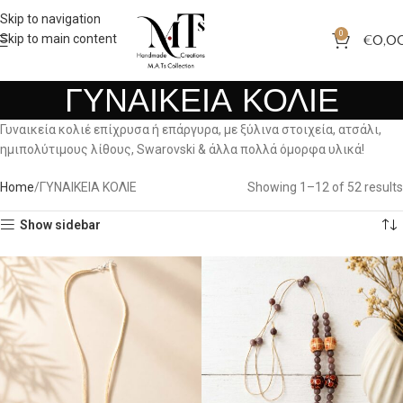
Skip to navigation
0
Skip to main content
€
0,0
ΓΥΝΑΙΚΕΙΑ ΚΟΛΙΕ
Γυναικεία κολιέ επίχρυσα ή επάργυρα, με ξύλινα στοιχεία, ατσάλι,
ημιπολύτιμους λίθους, Swarovski & άλλα πολλά όμορφα υλικά!
Home
ΓΥΝΑΙΚΕΙΑ ΚΟΛΙΕ
Showing 1–12 of 52 results
Show sidebar